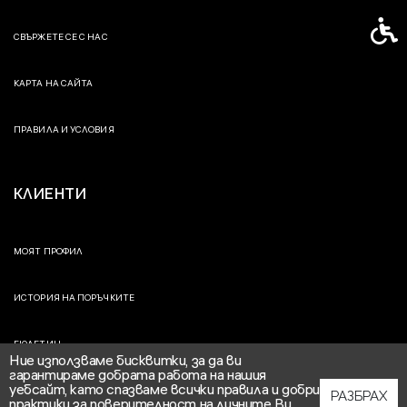
Спец
СВЪРЖЕТЕ СЕ С НАС
КАРТА НА САЙТА
ПРАВИЛА И УСЛОВИЯ
КЛИЕНТИ
МОЯТ ПРОФИЛ
ИСТОРИЯ НА ПОРЪЧКИТЕ
БЮЛЕТИН
Ние използваме бисквитки, за да ви
гарантираме добрата работа на нашия
уебсайт, като спазваме всички правила и добри
РАЗБРАХ
практики за поверителност на личните Ви