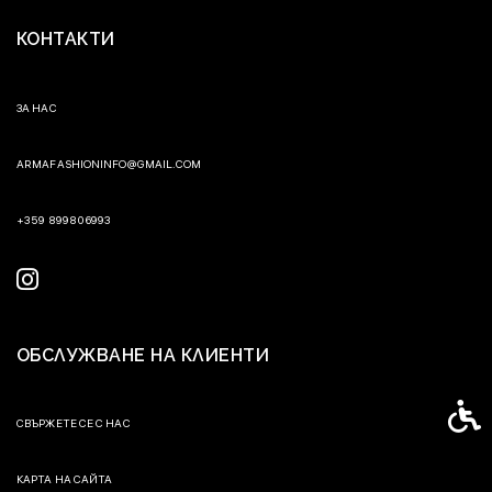
КОНТАКТИ
ЗА НАС
ARMAFASHIONINFO@GMAIL.COM
+359 899806993
ОБСЛУЖВАНЕ НА КЛИЕНТИ
Спец
СВЪРЖЕТЕ СЕ С НАС
КАРТА НА САЙТА