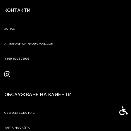
КОНТАКТИ
ЗА НАС
ARMAFASHIONINFO@GMAIL.COM
+359 899806993
ОБСЛУЖВАНЕ НА КЛИЕНТИ
Спец
СВЪРЖЕТЕ СЕ С НАС
КАРТА НА САЙТА