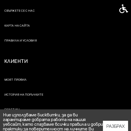
Спец
СВЪРЖЕТЕ СЕ С НАС
КАРТА НА САЙТА
ПРАВИЛА И УСЛОВИЯ
КЛИЕНТИ
МОЯТ ПРОФИЛ
ИСТОРИЯ НА ПОРЪЧКИТЕ
БЮЛЕТИН
Ние използваме бисквитки, за да ви
гарантираме добрата работа на нашия
уебсайт, като спазваме всички правила и добри
РАЗБРАХ
практики за поверителност на личните Ви