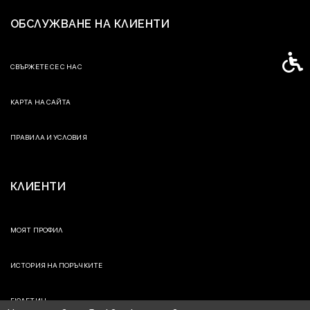
ОБСЛУЖВАНЕ НА КЛИЕНТИ
Спец
СВЪРЖЕТЕ СЕ С НАС
КАРТА НА САЙТА
ПРАВИЛА И УСЛОВИЯ
КЛИЕНТИ
МОЯТ ПРОФИЛ
ИСТОРИЯ НА ПОРЪЧКИТЕ
БЮЛЕТИН