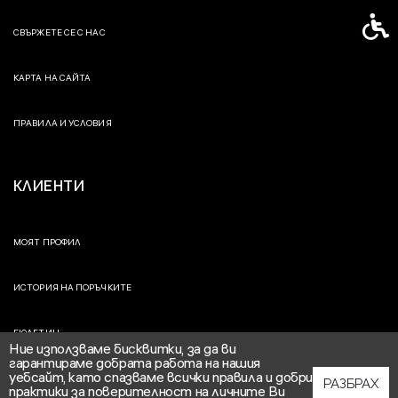
Спец
СВЪРЖЕТЕ СЕ С НАС
КАРТА НА САЙТА
ПРАВИЛА И УСЛОВИЯ
КЛИЕНТИ
МОЯТ ПРОФИЛ
ИСТОРИЯ НА ПОРЪЧКИТЕ
БЮЛЕТИН
Ние използваме бисквитки, за да ви
гарантираме добрата работа на нашия
уебсайт, като спазваме всички правила и добри
РАЗБРАХ
практики за поверителност на личните Ви